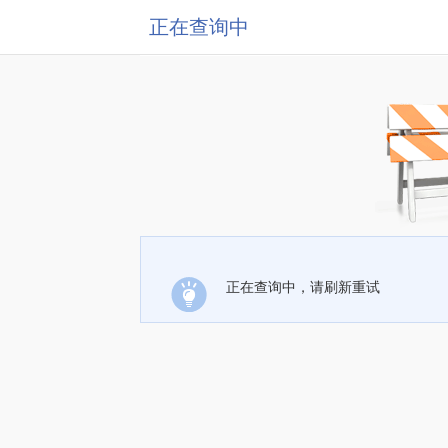
正在查询中
正在查询中，请刷新重试